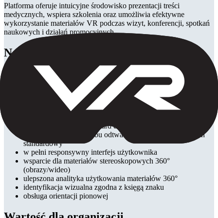
Platforma oferuje intuicyjne środowisko prezentacji treści
medycznych, wspiera szkolenia oraz umożliwia efektywne
wykorzystanie materiałów VR podczas wizyt, konferencji, spotkań
naukowych i działań promocyjnych.
Najważniejsze funkcje
obsługa wielu rynków i języków
udoskonalony, przyjazny użytkownikowi interfejs
obsługa strumieniowania materiałów przez CDN (Content
Delivery Network)
hierarchiczna struktura danych:
kraj → obszar
terapeutyczny → materiały 360°
obsługa przycisku cardboard do funkcji play/pause
płynne przełączanie trybu odtwarzania: cardboard ↔ ekran
standardowy
w pełni responsywny interfejs użytkownika
wsparcie dla materiałów stereoskopowych 360°
(obrazy/wideo)
ulepszona analityka użytkowania materiałów 360°
identyfikacja wizualna zgodna z księgą znaku
obsługa orientacji pionowej
Wartość dla organizacji